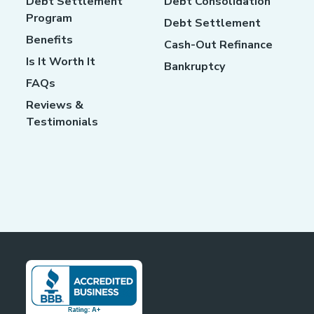
Debt Settlement
Debt Consolidation
Program
Debt Settlement
Benefits
Cash-Out Refinance
Is It Worth It
Bankruptcy
FAQs
Reviews &
Testimonials