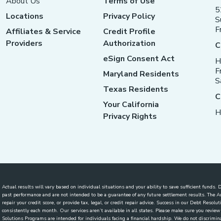
About Us
Terms of Use
5
Locations
Privacy Policy
S
F
Affiliates & Service
Credit Profile
Providers
Authorization
C
eSign Consent Act
H
F
Maryland Residents
S
Texas Residents
C
Your California
H
Privacy Rights
Actual results will vary based on individual situations and your ability to save sufficient funds
past performance and are not intended to be a guarantee of any future settlement results. The
repair your credit score, or provide tax, legal, or credit repair advice. Success in our Debt Reso
consistently each month. Our services aren’t available in all states. Please make sure you revi
Solutions Programs are intended for individuals facing a financial hardship. We do not discriminate