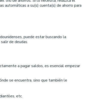
 trío de ahorros. Si lo necesita, reduzca el
ias automáticas a su(s) cuenta(s) de ahorro para
adounidenses, puede estar buscando la
salir de deudas.
ctamente a pagar saldos, es esencial empezar
 dónde se encuentra, sino que también le
iantiles, etc.