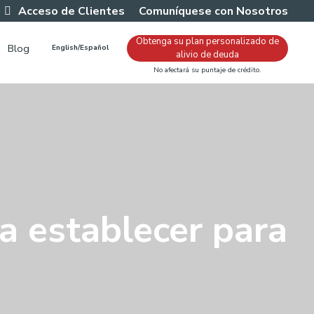
Acceso de Clientes
Comuníquese con Nosotros
Obtenga su plan personalizado de
Blog
English/Español
alivio de deuda
No afectará su puntaje de crédito.
 a establecer para