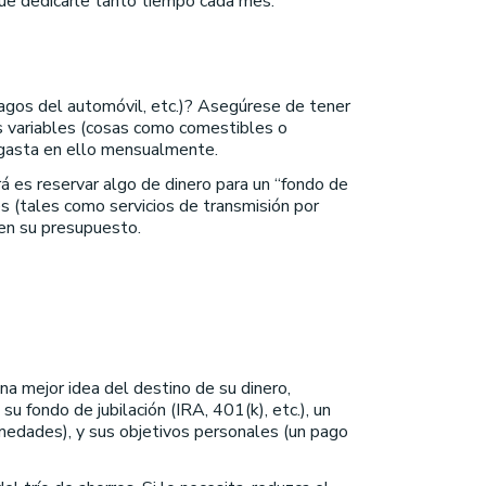
que dedicarle tanto tiempo cada mes.
 pagos del automóvil, etc.)? Asegúrese de tener
s variables (cosas como comestibles o
o gasta en ello mensualmente.
á es reservar algo de dinero para un “fondo de
s (tales como servicios de transmisión por
 en su presupuesto.
una mejor idea del destino de su dinero,
su fondo de jubilación (IRA, 401(k), etc.), un
medades), y sus objetivos personales (un pago