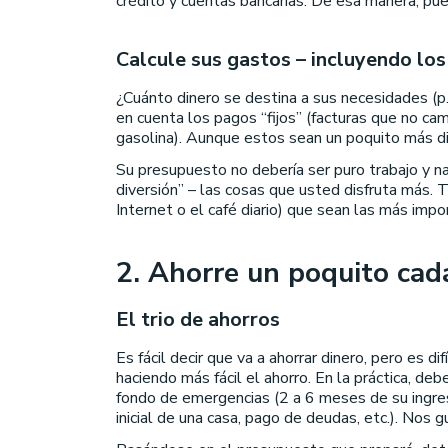
crédito y cuentas bancarias. De esa manera, pu
Calcule sus gastos – incluyendo los
¿Cuánto dinero se destina a sus necesidades (p. 
en cuenta los pagos “fijos” (facturas que no c
gasolina). Aunque estos sean un poquito más di
Su presupuesto no debería ser puro trabajo y n
diversión” – las cosas que usted disfruta más.
Internet o el café diario) que sean las más imp
2. Ahorre un poquito ca
El trio de ahorros
Es fácil decir que va a ahorrar dinero, pero es 
haciendo más fácil el ahorro. En la práctica, deb
fondo de emergencias (2 a 6 meses de su ingre
inicial de una casa, pago de deudas, etc.). Nos g