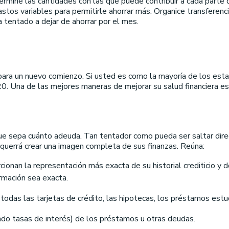
ine las cantidades con las que puede contribuir a cada parte del
stos variables para permitirle ahorrar más. Organice transferenc
a tentado a dejar de ahorrar por el mes.
para un nuevo comienzo. Si usted es como la mayoría de los est
0. Una de las mejores maneras de mejorar su salud financiera es 
e sepa cuánto adeuda. Tan tentador como pueda ser saltar dire
 querrá crear una imagen completa de sus finanzas. Reúna:
rcionan la representación más exacta de su historial crediticio y
ormación sea exacta.
odas las tarjetas de crédito, las hipotecas, los préstamos estud
ndo tasas de interés) de los préstamos u otras deudas.