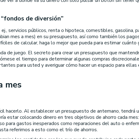
ede ver a dónde va su dinero con solo pulsar un botón sin tener 
 “fondos de diversión”
ej., servicios públicos, renta o hipoteca, comestibles, gasolina,
ambian mes a mes) en su presupuesto, así como también los pago
fíciles de calcular, haga lo mejor que pueda para estimar cuánt
ada de juego. El secreto para crear un presupuesto que mantendr
 Tómese el tiempo para determinar algunas compras discrecionale
ortantes para usted y averiguar cómo hacer un espacio para ellas
da mes
difícil hacerlo. Al establecer un presupuesto de antemano, tendrá 
ería estar colocando dinero en tres objetivos de ahorro cada mes: 
so para gastos inesperados como reparaciones del auto o enfer
usta referirnos a esto como el trío de ahorros.