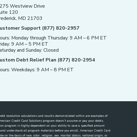
275 Westview Drive
uite 120
rederick, MD 21703
ustomer Support (877) 820-2957
ours: Monday through Thursday: 9 AM – 6 PM ET
riday: 9 AM – 5 PM ET
aturday and Sunday: Closed
ustom Debt Relief Plan (877) 820-2954
ours: Weekdays: 9 AM – 8 PM ET
. Debt resolution calculations and results demonstrated within are examples of
 American Credit Card Solutions program doesn’t assume or pay your debts,
lution program is highly dependent on your ability to save a specified amount
ew and understand all program materials before you enroll. American Credit Card
 on the basis of race, color, religion, sex, marital status, national origin, or